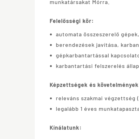
munkatársakat Mórra.
Felelősségi kör:
automata összeszerelő gépek, 
berendezések javítása, karba
gépkarbantartással kapcsola
karbantartási felszerelés áll
Képzettségek és követelmények
releváns szakmai végzettség 
legalább 1 éves munkatapaszta
Kínálatunk: