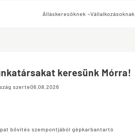
Álláskeresőknek
Vállalkozásoknak
nkatársakat keresünk Mórra!
szág szerte
06.08.2026
apat bővítés szempontjából gépkarbantartó