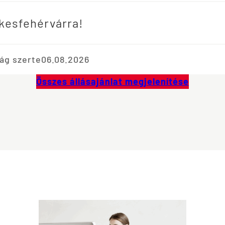
kesfehérvárra!
ág szerte
06.08.2026
Összes állásajánlat megjelenítése