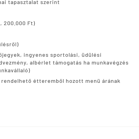
i tapasztalat szerint
, 200.000 Ft)
lésről)
őjegyek, ingyenes sportolási, üdülési
edvezmény, albérlet támogatás ha munkavégzés
unkavállaló)
rendelhető étteremből hozott menü árának