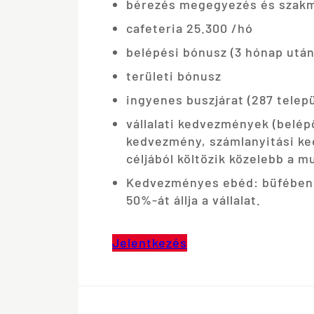
bérezés megegyezés és szakma
cafeteria 25.300 /hó
belépési bónusz (3 hónap után
területi bónusz
ingyenes buszjárat (287 telepü
vállalati kedvezmények (belép
kedvezmény, számlanyitási k
céljából költözik közelebb a m
Kedvezményes ebéd: büfében 
50%-át állja a vállalat.
Jelentkezés