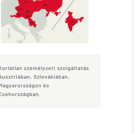
Korlátlan személyzeti szolgáltatás
Ausztriában, Szlovákiában,
Magyarországon és
Csehországban.