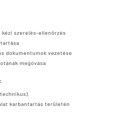
kézi szerelés-ellenőrzés
ntartása
tos dokumentumok vezetése
apotának megóvása
:
(technikus)
lat karbantartás területén