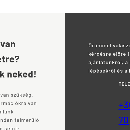
 van
Örömmel válasz
kérdésre előre i
etre?
ajánlatunkról, a
lépésekről és a 
nk neked!
TEL
 van szükség,
+3
ormációkra van
llunk
70
inden felmerülő
n segít: