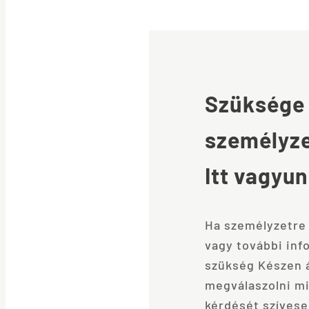
Szüksége
személyz
Itt vagyu
Ha személyzetre
vagy további inf
szükség Készen á
megválaszolni m
kérdését szívese